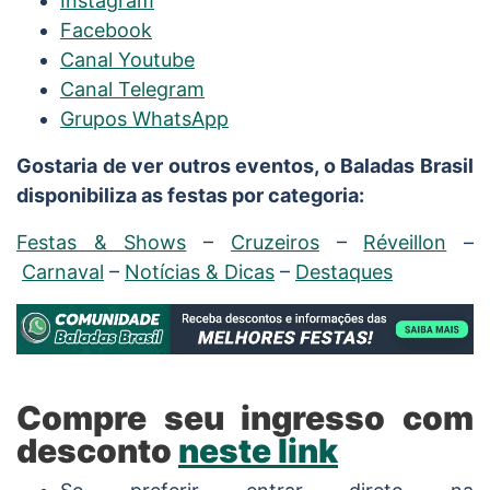
Instagram
Facebook
Canal Youtube
Canal Telegram
Grupos WhatsApp
Gostaria de ver outros eventos, o Baladas Brasil
disponibiliza as festas por categoria:
Festas & Shows
–
Cruzeiros
–
Réveillon
–
Carnaval
–
Notícias & Dicas
–
Destaques
Compre seu ingresso com
desconto
neste link