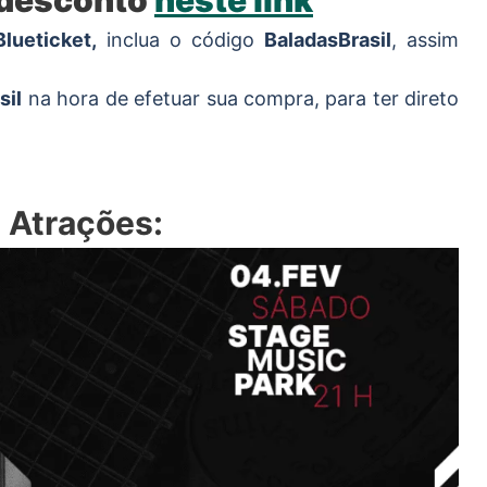
 desconto
neste link
Blueticket,
inclua o código
BaladasBrasil
, assim
sil
na hora de efetuar sua compra, para ter direto
 Atrações: